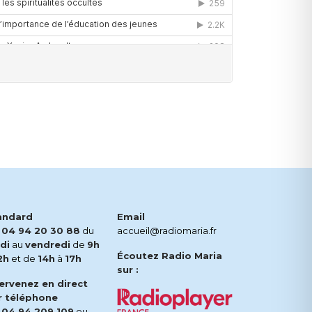
andard
Email
.
04 94 20 30 88
du
accueil@radiomaria.fr
di
au
vendredi
de
9h
Écoutez Radio Maria
2h
et de
14h
à
17h
sur :
tervenez en direct
r téléphone
.
04 94 209 109
ou