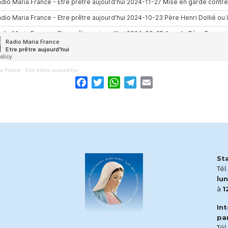
ia France
·
Etre prêtre aujourd'hui
Facebook
Twitter
WhatsApp
Telegram
Email
St
Tél
lun
à
1
In
pa
Tél