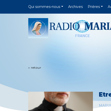
Qui sommes-nous
Archives
Prières
A
« retour
Etr
MARI