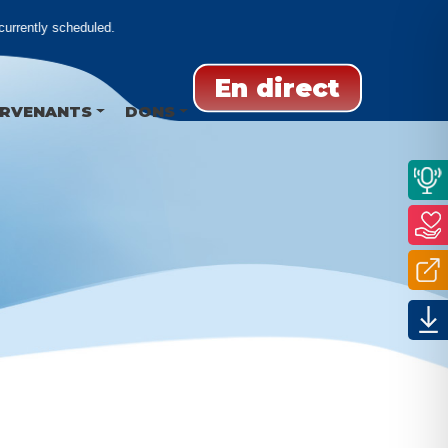
urrently scheduled.
En direct
ERVENANTS
DONS