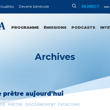
EN DIRECT:
ctualités
Devenir bénévole
No Show c
PROGRAMME
ÉMISSIONS
PODCASTS
INT
Archives
e prêtre aujourd’hui
AGE
PRÊTRE
DISCERNEMENT
EXORCISME