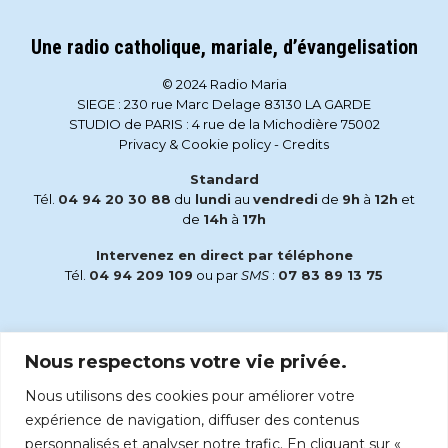
Une radio catholique, mariale, d’évangelisation
© 2024 Radio Maria
SIEGE : 230 rue Marc Delage 83130 LA GARDE
STUDIO de PARIS : 4 rue de la Michodière 75002
Privacy & Cookie policy
-
Credits
Standard
Tél.
04 94 20 30 88
du
lundi
au
vendredi
de
9h
à
12h
et
de
14h
à
17h
Intervenez en direct par téléphone
Tél.
04 94 209 109
ou par
SMS
:
07 83 89 13 75
Email
Nous respectons votre vie privée.
accueil@radiomaria.fr
Nous utilisons des cookies pour améliorer votre
Écoutez Radio Maria sur :
expérience de navigation, diffuser des contenus
personnalisés et analyser notre trafic. En cliquant sur «