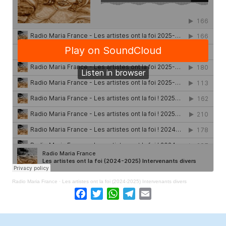
Radio Maria France
·
Les artistes ont la foi (2024-2025) Intervenants divers
Facebook
Twitter
WhatsApp
Telegram
Email