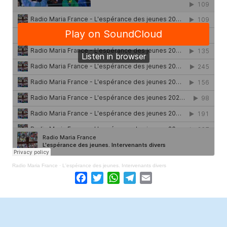
Radio Maria France
·
L'espérance des jeunes. Intervenants divers
Facebook
Twitter
WhatsApp
Telegram
Email