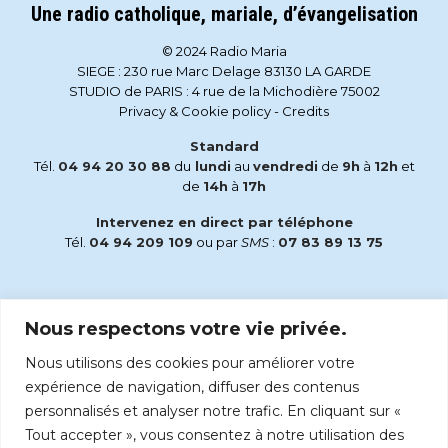
Une radio catholique, mariale, d’évangelisation
© 2024 Radio Maria
SIEGE : 230 rue Marc Delage 83130 LA GARDE
STUDIO de PARIS : 4 rue de la Michodière 75002
Privacy & Cookie policy
-
Credits
Standard
Tél.
04 94 20 30 88
du
lundi
au
vendredi
de
9h
à
12h
et
de
14h
à
17h
Intervenez en direct par téléphone
Tél.
04 94 209 109
ou par
SMS
:
07 83 89 13 75
Email
Nous respectons votre vie privée.
accueil@radiomaria.fr
Nous utilisons des cookies pour améliorer votre
Écoutez Radio Maria sur :
expérience de navigation, diffuser des contenus
personnalisés et analyser notre trafic. En cliquant sur «
Tout accepter », vous consentez à notre utilisation des