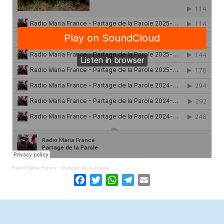
Radio Maria France
·
Partage de la Parole
Facebook
Twitter
WhatsApp
Telegram
Email