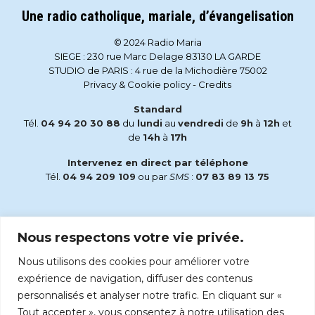
Une radio catholique, mariale, d’évangelisation
© 2024 Radio Maria
SIEGE : 230 rue Marc Delage 83130 LA GARDE
STUDIO de PARIS : 4 rue de la Michodière 75002
Privacy & Cookie policy
-
Credits
Standard
Tél.
04 94 20 30 88
du
lundi
au
vendredi
de
9h
à
12h
et
de
14h
à
17h
Intervenez en direct par téléphone
Tél.
04 94 209 109
ou par
SMS
:
07 83 89 13 75
Email
Nous respectons votre vie privée.
accueil@radiomaria.fr
Nous utilisons des cookies pour améliorer votre
Écoutez Radio Maria sur :
expérience de navigation, diffuser des contenus
personnalisés et analyser notre trafic. En cliquant sur «
Tout accepter », vous consentez à notre utilisation des