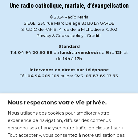
Une radio catholique, mariale, d’évangelisation
© 2024 Radio Maria
SIEGE : 230 rue Marc Delage 83130 LA GARDE
STUDIO de PARIS : 4 rue de la Michodière 75002
Privacy & Cookie policy
-
Credits
Standard
Tél.
04 94 20 30 88
du
lundi
au
vendredi
de
9h
à
12h
et
de
14h
à
17h
Intervenez en direct par téléphone
Tél.
04 94 209 109
ou par
SMS
:
07 83 89 13 75
Email
Nous respectons votre vie privée.
accueil@radiomaria.fr
Nous utilisons des cookies pour améliorer votre
Écoutez Radio Maria sur :
expérience de navigation, diffuser des contenus
personnalisés et analyser notre trafic. En cliquant sur «
Tout accepter », vous consentez à notre utilisation des