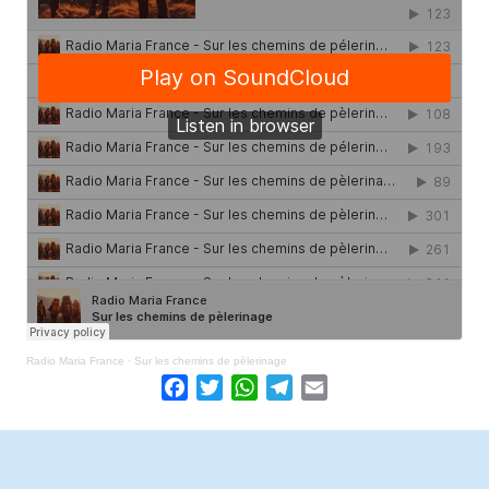
Radio Maria France
·
Sur les chemins de pèlerinage
Facebook
Twitter
WhatsApp
Telegram
Email