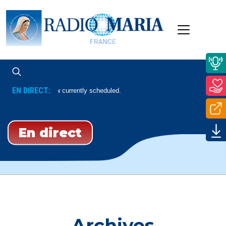
EN DIRECT:
No Show currently scheduled.
En direct
Archives