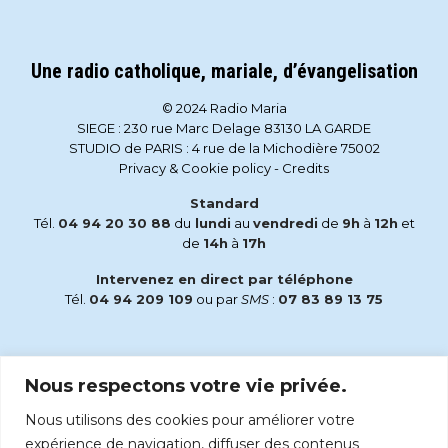
Une radio catholique, mariale, d’évangelisation
© 2024 Radio Maria
SIEGE : 230 rue Marc Delage 83130 LA GARDE
STUDIO de PARIS : 4 rue de la Michodière 75002
Privacy & Cookie policy
-
Credits
Standard
Tél.
04 94 20 30 88
du
lundi
au
vendredi
de
9h
à
12h
et
de
14h
à
17h
Intervenez en direct par téléphone
Tél.
04 94 209 109
ou par
SMS
:
07 83 89 13 75
Email
Nous respectons votre vie privée.
accueil@radiomaria.fr
Nous utilisons des cookies pour améliorer votre
Écoutez Radio Maria sur :
expérience de navigation, diffuser des contenus