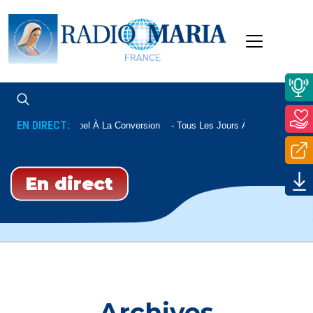
EN DIRECT:
Appel À La Conversion
Tous Les Jours À 22h20
En direct
Archives