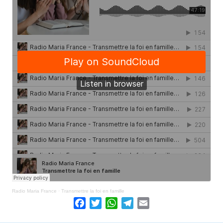
Radio Maria France
·
Transmettre la foi en famille
Facebook
Twitter
WhatsApp
Telegram
Email