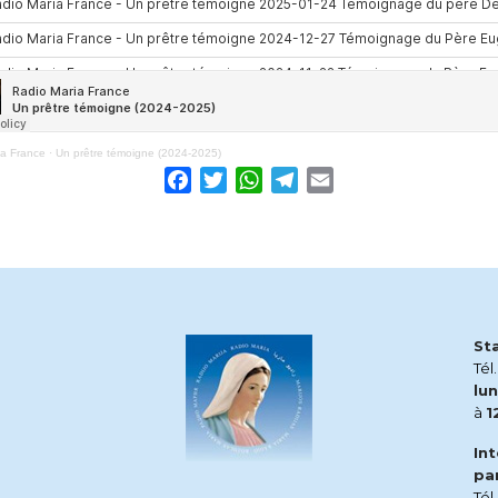
ia France
·
Un prêtre témoigne (2024-2025)
Facebook
Twitter
WhatsApp
Telegram
Email
St
Tél
lun
à
1
In
pa
Tél