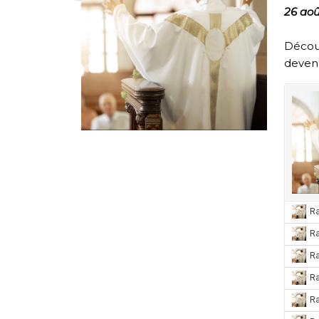
26 ao
Découv
devenu