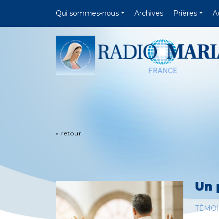
Qui sommes-nous
Archives
Prières
A
« retour
Un 
TÉMO