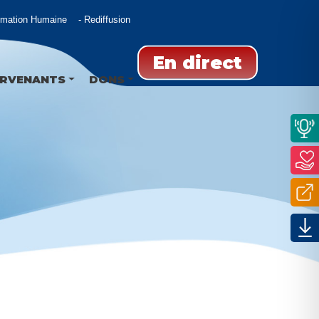
mation Humaine
Rediffusion
En direct
ERVENANTS
DONS