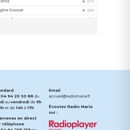
andard
Email
.
04 94 20 30 88
du
accueil@radiomaria.fr
di
au
vendredi
de
9h
Écoutez Radio Maria
2h
et de
14h
à
17h
sur :
tervenez en direct
r téléphone
.
04 94 209 109
ou