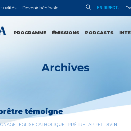
EN DIRECT:
ctualités
Devenir bénévole
For
PROGRAMME
ÉMISSIONS
PODCASTS
INT
Archives
prêtre témoigne
IGNAGE
EGLISE CATHOLIQUE
PRÊTRE
APPEL DIVIN