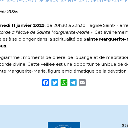
ÉE
SACRÉ-CŒUR DE JÉSUS
SAINTE MARGUERITE-MARIE
É
vier 2025
medi 11 janvier 2025
, de 20h30 à 22h30, l’église Saint-Pierr
corde à l’école de Sainte Marguerite-Marie
». Cet événement, 
dèles à se plonger dans la spiritualité de
Sainte Marguerite-
sus
.
gramme : moments de prière, de louange et de méditation po
corde divine. Cette veillée est une opportunité unique de 
nte Marguerite-Marie, figure emblématique de la dévotion
Facebook
Twitter
WhatsApp
Telegram
Email
St