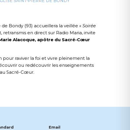
GLISE SAINT-PIERRE DE BONDY
e de Bondy (93) accueillera la veillée «
Soirée
retransmis en direct sur Radio Maria, invite
Marie Alacoque, apôtre du Sacré-Cœur
ur raviver la foi et vivre pleinement la
découvrir ou redécouvrir les enseignements
 au Sacré-Cœur.
andard
Email