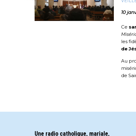
VEILL
10 jan
Ce
sa
Miséri
les fi
de Jé
Au pro
miséri
de Sai
Une radio catholique, mariale,