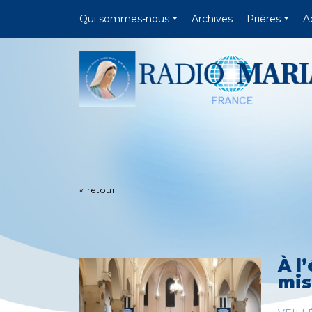
Qui sommes-nous
Archives
Prières
A
« retour
À l
mis