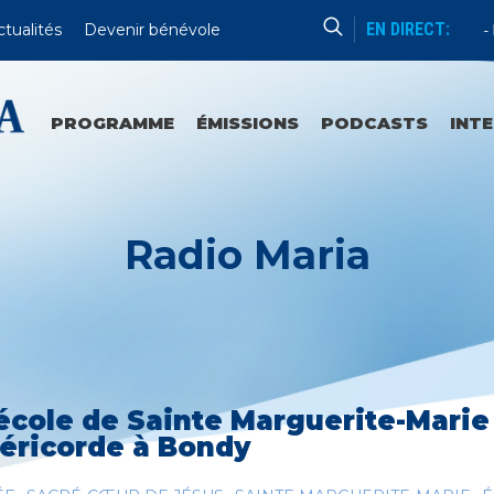
EN DIRECT:
ctualités
Devenir bénévole
Catéchèse Du Père Mathieu
Du
PROGRAMME
ÉMISSIONS
PODCASTS
INT
Radio Maria
’école de Sainte Marguerite-Marie 
éricorde à Bondy