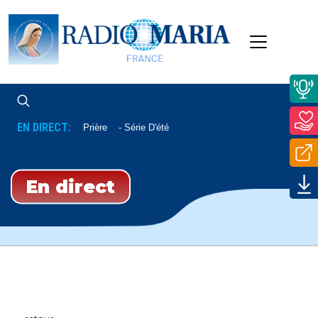
EN DIRECT:
Enseignement Et Prière
Série D'été
En direct