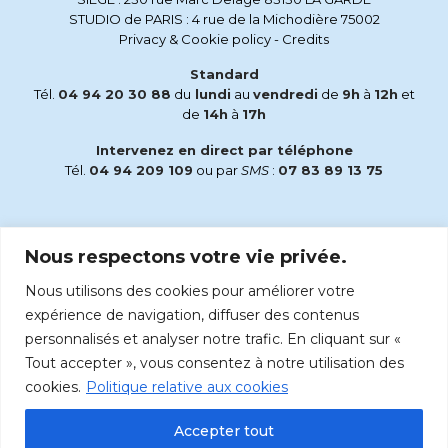
STUDIO de PARIS : 4 rue de la Michodière 75002
Privacy & Cookie policy
-
Credits
Standard
Tél.
04 94 20 30 88
du
lundi
au
vendredi
de
9h
à
12h
et
de
14h
à
17h
Intervenez en direct par téléphone
Tél.
04 94 209 109
ou par
SMS
:
07 83 89 13 75
Email
Nous respectons votre vie privée.
accueil@radiomaria.fr
Nous utilisons des cookies pour améliorer votre
Écoutez Radio Maria sur :
expérience de navigation, diffuser des contenus
personnalisés et analyser notre trafic. En cliquant sur «
Tout accepter », vous consentez à notre utilisation des
cookies.
Politique relative aux cookies
Accepter tout