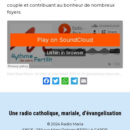
couple et contribuant au bonheur de nombreux
foyers.
Radio Maria France
·
Au cœur de notre fertilité 2025-11-25 Quel bonheur d'avoir des enfants et de les accueillir !
Facebook
Twitter
WhatsApp
Telegram
Email
Une radio catholique, mariale, d’évangelisation
© 2024 Radio Maria
SIEGE : 230 rue Marc Delage 83130 LA GARDE