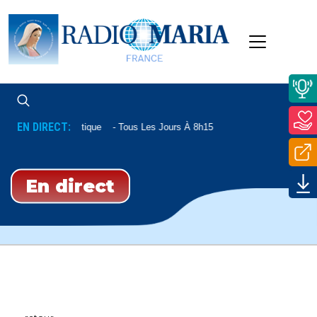
EN DIRECT:
Lecture Patristique
Tous Les Jours À 8h15
En direct