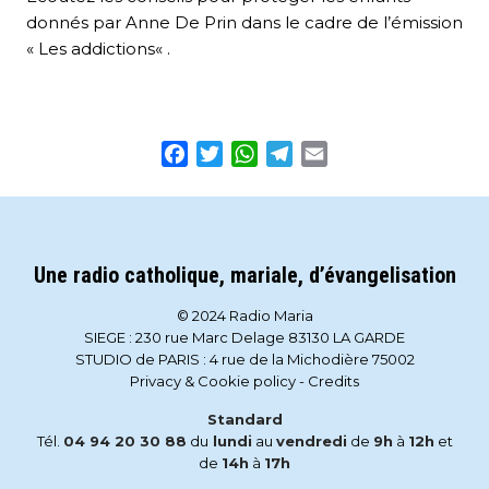
donnés par
Anne De Prin
dans le cadre de l’émission
«
Les addictions
« .
Facebook
Twitter
WhatsApp
Telegram
Email
Une radio catholique, mariale, d’évangelisation
© 2024 Radio Maria
SIEGE : 230 rue Marc Delage 83130 LA GARDE
STUDIO de PARIS : 4 rue de la Michodière 75002
Privacy & Cookie policy
-
Credits
Standard
Tél.
04 94 20 30 88
du
lundi
au
vendredi
de
9h
à
12h
et
de
14h
à
17h