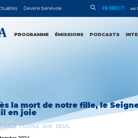
EN DIRECT:
ctualités
Devenir bénévole
Psaumes
Tous L
PROGRAMME
ÉMISSIONS
PODCASTS
INT
ès la mort de notre fille, le Seig
il en joie
IGNAGE
COUPLE
JOIE
DEUIL