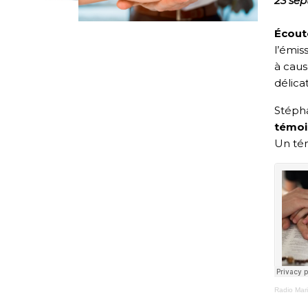
23 se
Écout
l’émis
à caus
délica
Stépha
témoi
Un té
Radio Mar