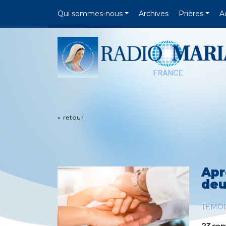
Qui sommes-nous
Archives
Prières
A
« retour
Apr
deu
TÉMO