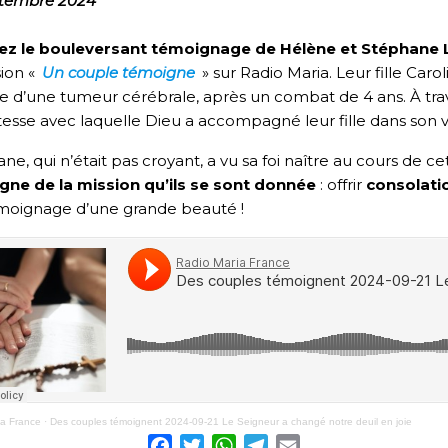
ptembre 2024
ez le bouleversant témoignage de Hélène et Stéphane 
sion «
Un couple témoigne
» sur Radio Maria. Leur fille Car
e d’une tumeur cérébrale, après un combat de 4 ans. À trav
tesse avec laquelle Dieu a accompagné leur fille dans son v
ne, qui n’était pas croyant, a vu sa foi naître au cours de c
gne de la mission qu’ils se sont donnée
: offrir
consolati
moignage d’une grande beauté !
ia France
·
Des couples témoignent 2024-09-21 Le Seigneur a changé notre deuil en joie
Facebook
Twitter
WhatsApp
Telegram
Email