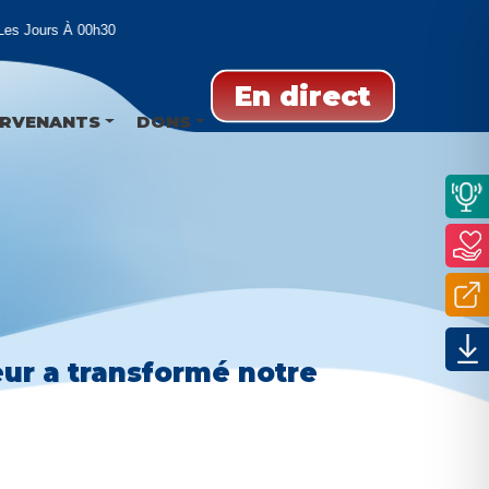
es Jours À 00h30
En direct
ERVENANTS
DONS
neur a transformé notre