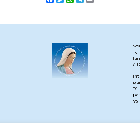
St
Tél
lun
à
1
In
pa
Tél
pa
75