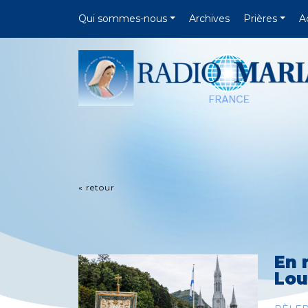
Qui sommes-nous
Archives
Prières
A
« retour
En 
Lou