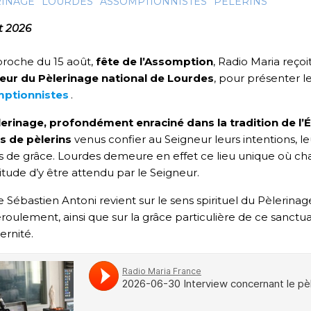
RINAGE
LOURDES
ASSOMPTIONNISTES
PÈLERINS
et 2026
proche du 15 août,
fête de l’Assomption
, Radio Maria reçoi
teur du Pèlerinage national de Lourdes
, pour présenter l
ptionnistes
.
lerinage, profondément enraciné dans la tradition de l
rs de pèlerins
venus confier au Seigneur leurs intentions, le
s de grâce. Lourdes demeure en effet ce lieu unique où ch
titude d’y être attendu par le Seigneur.
e Sébastien Antoni revient sur le sens spirituel du Pèlerina
roulement, ainsi que sur la grâce particulière de ce sanctuai
ernité.