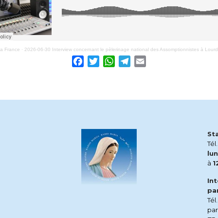
ia France
·
2026-06-30 Interview concernant le pèlerinage national des Assomptionnistes à Lour
Facebook
Twitter
WhatsApp
Telegram
Email
St
Tél
lun
à
1
In
pa
Tél
pa