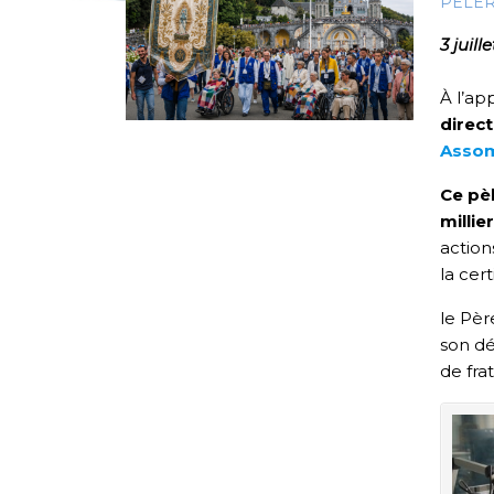
PÈLE
3 juill
À l’ap
direc
Assom
Ce pè
millie
action
la cer
le Pèr
son dé
de frat