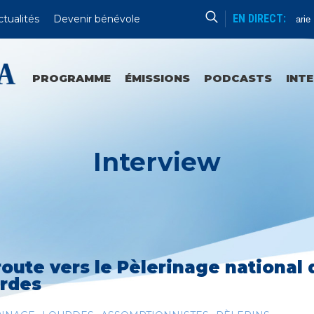
EN DIRECT:
ctualités
Devenir bénévole
La Vierge Marie
PROGRAMME
ÉMISSIONS
PODCASTS
INT
Interview
route vers le Pèlerinage national
rdes