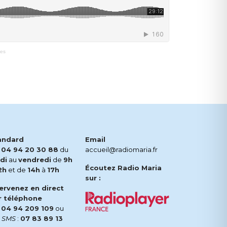
des
andard
Email
.
04 94 20 30 88
du
accueil@radiomaria.fr
di
au
vendredi
de
9h
Écoutez Radio Maria
2h
et de
14h
à
17h
sur :
tervenez en direct
r téléphone
.
04 94 209 109
ou
r
SMS
:
07 83 89 13