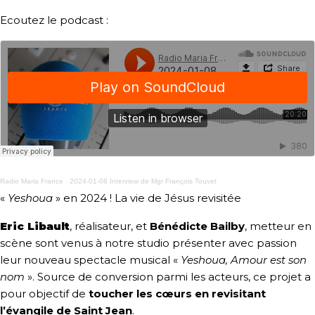
Ecoutez le podcast :
Radio Maria France
·
2024-01-08 Interview de Mgr François Touvet
«
Yeshoua
» en 2024 ! La vie de Jésus revisitée
Eric Libault
, réalisateur, et
Bénédicte Bailby
, metteur en
scène sont venus à notre studio présenter avec passion
leur nouveau spectacle musical «
Yeshoua, Amour est son
nom
». Source de conversion parmi les acteurs, ce projet a
pour objectif de
toucher les cœurs en revisitant
l’évangile de Saint Jean
.