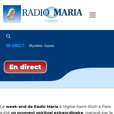
EN DIRECT:
elet En Latin
Mystères Joyeux
En direct
Le
week-end de Radio Maria
à l’
église Saint-Roch
à Paris
a été
un moment spirituel extraordinaire
, marqué par la