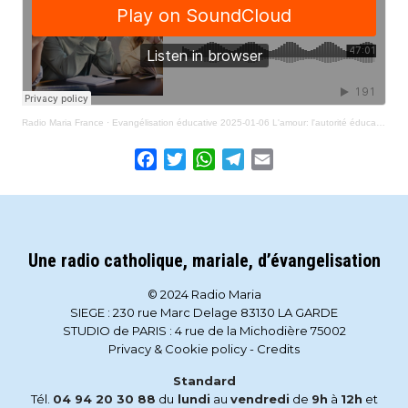
Radio Maria France
·
Evangélisation éducative 2025-01-06 L'amour: l'autorité éducative
Facebook
Twitter
WhatsApp
Telegram
Email
Une radio catholique, mariale, d’évangelisation
© 2024 Radio Maria
SIEGE : 230 rue Marc Delage 83130 LA GARDE
STUDIO de PARIS : 4 rue de la Michodière 75002
Privacy & Cookie policy
-
Credits
Standard
Tél.
04 94 20 30 88
du
lundi
au
vendredi
de
9h
à
12h
et