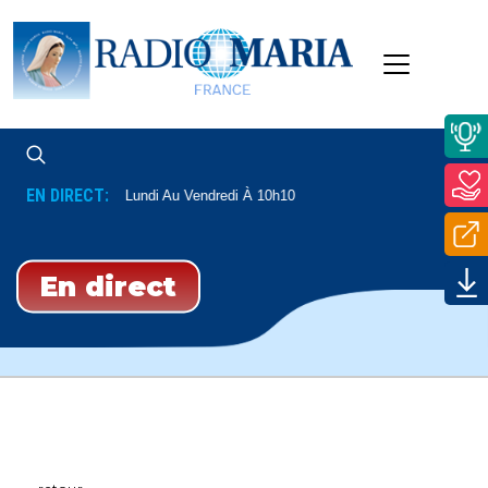
EN DIRECT:
re Mathieu
Du Lundi Au Vendredi À 10h10
En direct