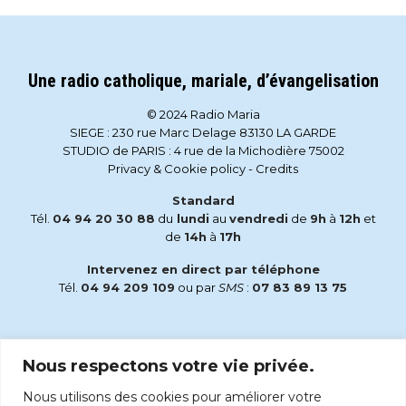
Une radio catholique, mariale, d’évangelisation
© 2024 Radio Maria
SIEGE : 230 rue Marc Delage 83130 LA GARDE
STUDIO de PARIS : 4 rue de la Michodière 75002
Privacy & Cookie policy
-
Credits
Standard
Tél.
04 94 20 30 88
du
lundi
au
vendredi
de
9h
à
12h
et
de
14h
à
17h
Intervenez en direct par téléphone
Tél.
04 94 209 109
ou par
SMS
:
07 83 89 13 75
Email
Nous respectons votre vie privée.
accueil@radiomaria.fr
Nous utilisons des cookies pour améliorer votre
Écoutez Radio Maria sur :