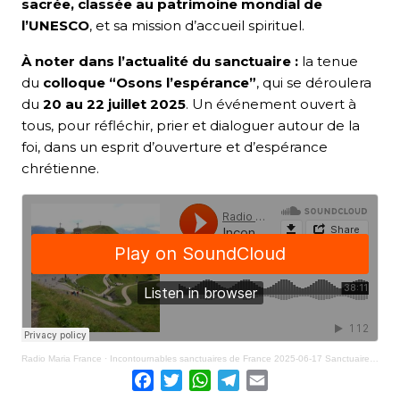
sacrée, classée au patrimoine mondial de
l’UNESCO
, et sa mission d’accueil spirituel.
À noter dans l’actualité du sanctuaire :
la tenue
du
colloque “Osons l’espérance”
, qui se déroulera
du
20 au 22 juillet 2025
. Un événement ouvert à
tous, pour réfléchir, prier et dialoguer autour de la
foi, dans un esprit d’ouverture et d’espérance
chrétienne.
Radio Maria France
·
Incontournables sanctuaires de France 2025-06-17 Sanctuaire de Vézelay
Facebook
Twitter
WhatsApp
Telegram
Email