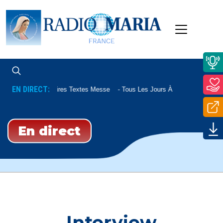
EN DIRECT:
Commentaires Textes Messe
Tous Les Jours À 07h45 Et Le Sam
En direct
Interview