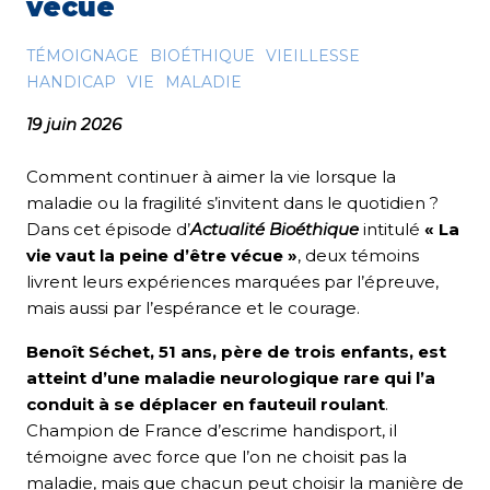
vécue
TÉMOIGNAGE
BIOÉTHIQUE
VIEILLESSE
HANDICAP
VIE
MALADIE
19 juin 2026
Comment continuer à aimer la vie lorsque la
maladie ou la fragilité s’invitent dans le quotidien ?
Dans cet épisode d’
Actualité Bioéthique
intitulé
« La
vie vaut la peine d’être vécue »
, deux témoins
livrent leurs expériences marquées par l’épreuve,
mais aussi par l’espérance et le courage.
Benoît Séchet, 51 ans, père de trois enfants, est
atteint d’une maladie neurologique rare qui l’a
conduit à se déplacer en fauteuil roulant
.
Champion de France d’escrime handisport, il
témoigne avec force que l’on ne choisit pas la
maladie, mais que chacun peut choisir la manière de