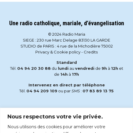
Une radio catholique, mariale, d’évangelisation
© 2024 Radio Maria
SIEGE : 230 rue Marc Delage 83130 LA GARDE
STUDIO de PARIS : 4 rue de la Michodière 75002
Privacy & Cookie policy
-
Credits
Standard
Tél.
04 94 20 30 88
du
lundi
au
vendredi
de
9h
à
12h
et
de
14h
à
17h
Intervenez en direct par téléphone
Tél.
04 94 209 109
ou par
SMS
:
07 83 89 13 75
Email
Nous respectons votre vie privée.
accueil@radiomaria.fr
Nous utilisons des cookies pour améliorer votre
Écoutez Radio Maria sur :