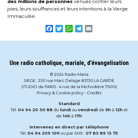
des millions de personnes
venues confier leurs
joies, leurs souffrances et leurs intentions à la Vierge
Immaculée.
Facebook
Twitter
WhatsApp
Telegram
Email
Une radio catholique, mariale, d’évangelisation
© 2024 Radio Maria
SIEGE : 230 rue Marc Delage 83130 LA GARDE
STUDIO de PARIS : 4 rue de la Michodière 75002
Privacy & Cookie policy
-
Credits
Standard
Tél.
04 94 20 30 88
du
lundi
au
vendredi
de
9h
à
12h
et
de
14h
à
17h
Intervenez en direct par téléphone
Tél.
04 94 209 109
ou par
SMS
:
07 83 89 13 75