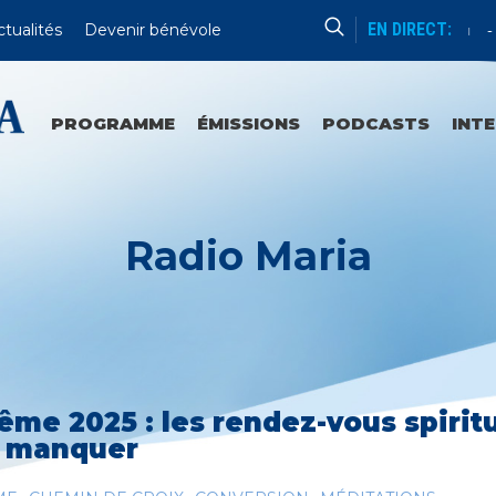
EN DIRECT:
ctualités
Devenir bénévole
Catéchèse Du Père Mathieu
Du
PROGRAMME
ÉMISSIONS
PODCASTS
INT
Radio Maria
ême 2025 : les rendez-vous spirit
 manquer