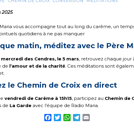
ME
CHEMIN DE CROIX
CONVERSION
MÉDITATIONS
s 2025
Maria vous accompagne tout au long du carême, un temps 
pirituels quotidiens à ne pas manquer
que matin, méditez avec le Père M
e
mercredi des Cendres, le 5 mars
, retrouvez chaque jour
e de
l’amour et de la charité
. Ces méditations sont égale
et.
ez le Chemin de Croix en direct
ue
vendredi de Carême à 15h15
, participez au
Chemin de C
s de
La Garde
avec l’équipe de Radio Maria.
Facebook
Twitter
WhatsApp
Telegram
Email