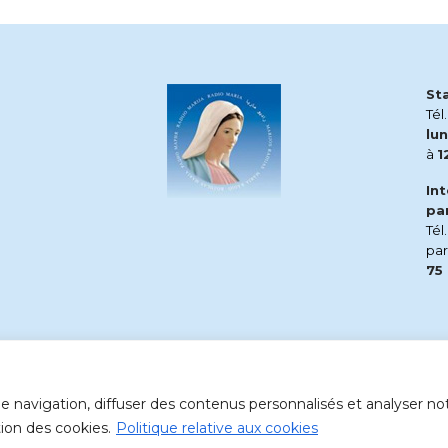
St
Tél
lun
à
1
In
pa
Tél
pa
75
 navigation, diffuser des contenus personnalisés et analyser notr
tion des cookies.
Politique relative aux cookies