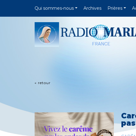
Qui sommes-nous
Archives
Prières
A
« retour
Car
pas