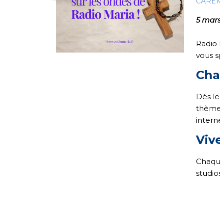
CARÊ
5 mar
Radio 
vous s
Cha
Dès l
thèm
intern
Viv
Chaq
studio