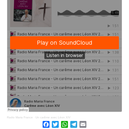
Radio Maria France
·
Un carême avec Léon XIV
Facebook
Twitter
WhatsApp
Telegram
Email