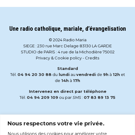
Une radio catholique, mariale, d’évangelisation
© 2024 Radio Maria
SIEGE : 230 rue Marc Delage 83130 LA GARDE
STUDIO de PARIS : 4 rue de la Michodière 75002
Privacy & Cookie policy
-
Credits
Standard
Tél.
04 94 20 30 88
du
lundi
au
vendredi
de
9h
à
12h
et
de
14h
à
17h
Intervenez en direct par téléphone
Tél.
04 94 209 109
ou par
SMS
:
07 83 89 13 75
Email
Nous respectons votre vie privée.
accueil@radiomaria.fr
Nous utilisons des cookies pour améliorer votre