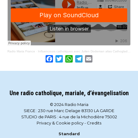
Radio Maria France
·
Influenceurs catholiques avec Julien Dodeman alias Cathoglad 2026-02-12
Facebook
Twitter
WhatsApp
Telegram
Email
Une radio catholique, mariale, d’évangelisation
© 2024 Radio Maria
SIEGE : 230 rue Marc Delage 83130 LA GARDE
STUDIO de PARIS : 4 rue de la Michodière 75002
Privacy & Cookie policy
-
Credits
Standard