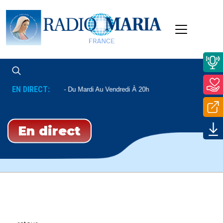
EN DIRECT:
 Du Père Mathieu
Du Mardi Au Vendredi À 20h
En direct