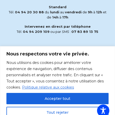
Standard
Tél.
04 94 20 30 88
du
lundi
au
vendredi
de
9h
à
12h
et
de
14h
à
17h
Intervenez en direct par téléphone
Tél.
04 94 209 109
ou par
SMS
:
07 83 89 13 75
Email
Nous respectons votre vie privée.
accueil@radiomaria.fr
Nous utilisons des cookies pour améliorer votre
Écoutez Radio Maria sur :
expérience de navigation, diffuser des contenus
personnalisés et analyser notre trafic. En cliquant sur «
Tout accepter », vous consentez à notre utilisation des
cookies.
Politique relative aux cookies
Accepter tout
Tout rejeter