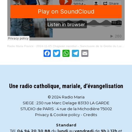
Radio Maria France
·
2024-11-05 Chapelet mondial – Sanctuaire de la Grotte du Lait – Bethléem
Facebook
Twitter
WhatsApp
Telegram
Email
Une radio catholique, mariale, d’évangelisation
© 2024 Radio Maria
SIEGE : 230 rue Marc Delage 83130 LA GARDE
STUDIO de PARIS : 4 rue de la Michodière 75002
Privacy & Cookie policy
-
Credits
Standard
Tél.
04 94 20 30 88
du
lundi
au
vendredi
de
9h
à
12h
et