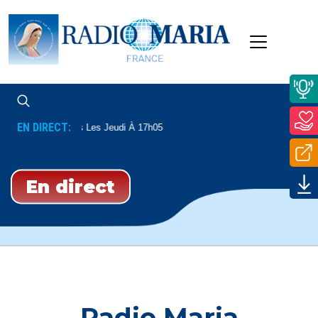
EN DIRECT:
atholique
Tous Les Jeudi À 17h05
En direct
Radio Maria