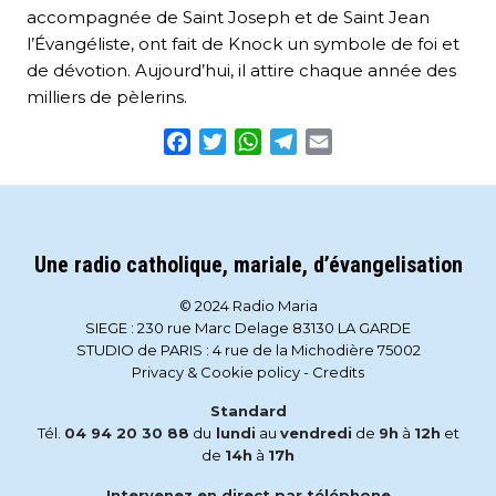
accompagnée de Saint Joseph et de Saint Jean
l’Évangéliste, ont fait de Knock un symbole de foi et
de dévotion. Aujourd’hui, il attire chaque année des
milliers de pèlerins.
Facebook
Twitter
WhatsApp
Telegram
Email
Une radio catholique, mariale, d’évangelisation
© 2024 Radio Maria
SIEGE : 230 rue Marc Delage 83130 LA GARDE
STUDIO de PARIS : 4 rue de la Michodière 75002
Privacy & Cookie policy
-
Credits
Standard
Tél.
04 94 20 30 88
du
lundi
au
vendredi
de
9h
à
12h
et
de
14h
à
17h
Intervenez en direct par téléphone