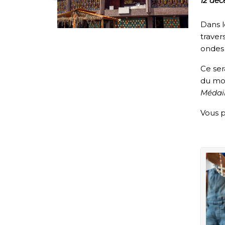
12 dé
Dans l
traver
ondes
Ce ser
du mo
Médail
Vous p