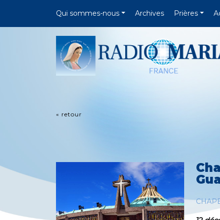
Qui sommes-nous
Archives
Prières
A
« retour
Cha
Gua
CHAP