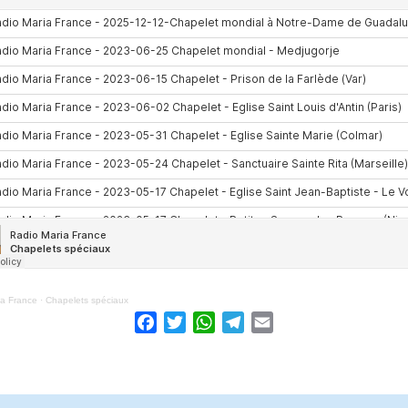
ia France
·
Chapelets spéciaux
Facebook
Twitter
WhatsApp
Telegram
Email