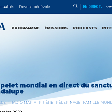
EN DIRECT:
ctualités
Devenir bénévole
No Show c
PROGRAMME
ÉMISSIONS
PODCASTS
INT
pelet mondial en direct du sanct
dalupe
ELET
RADIO MARIA
PRIÈRE
PÈLERINAGE
FAMILLE MOND