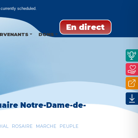
urrently scheduled.
En direct
ERVENANTS
DONS
uaire Notre-Dame-de-
IAL
ROSAIRE
MARCHE
PEUPLE