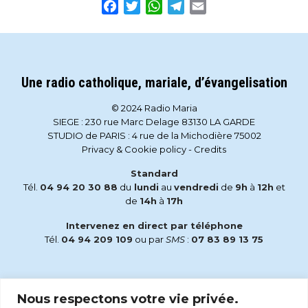
Facebook
Twitter
WhatsApp
Telegram
Email
Une radio catholique, mariale, d’évangelisation
© 2024 Radio Maria
SIEGE : 230 rue Marc Delage 83130 LA GARDE
STUDIO de PARIS : 4 rue de la Michodière 75002
Privacy & Cookie policy
-
Credits
Standard
Tél.
04 94 20 30 88
du
lundi
au
vendredi
de
9h
à
12h
et
de
14h
à
17h
Intervenez en direct par téléphone
Tél.
04 94 209 109
ou par
SMS
:
07 83 89 13 75
Email
Nous respectons votre vie privée.
accueil@radiomaria.fr