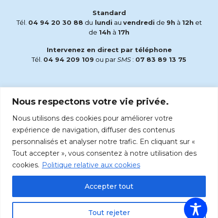
Standard
Tél.
04 94 20 30 88
du
lundi
au
vendredi
de
9h
à
12h
et
de
14h
à
17h
Intervenez en direct par téléphone
Tél.
04 94 209 109
ou par
SMS
:
07 83 89 13 75
Email
Nous respectons votre vie privée.
accueil@radiomaria.fr
Nous utilisons des cookies pour améliorer votre
Écoutez Radio Maria sur :
expérience de navigation, diffuser des contenus
personnalisés et analyser notre trafic. En cliquant sur «
Tout accepter », vous consentez à notre utilisation des
cookies.
Politique relative aux cookies
Accepter tout
Tout rejeter