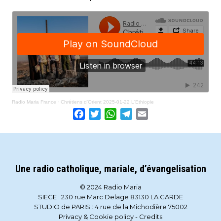
Radio Maria France
·
Chrétiens d'Orient 2025-01-22 L'Ethiopie
Facebook
Twitter
WhatsApp
Telegram
Email
Une radio catholique, mariale, d’évangelisation
© 2024 Radio Maria
SIEGE : 230 rue Marc Delage 83130 LA GARDE
STUDIO de PARIS : 4 rue de la Michodière 75002
Privacy & Cookie policy
-
Credits