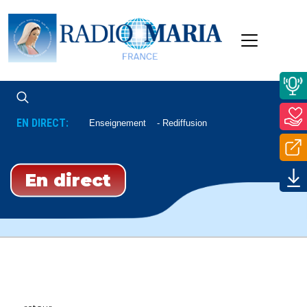
EN DIRECT:
Enseignement
Rediffusion
En direct