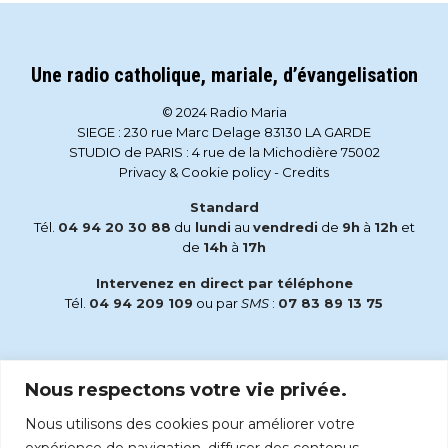
Une radio catholique, mariale, d’évangelisation
© 2024 Radio Maria
SIEGE : 230 rue Marc Delage 83130 LA GARDE
STUDIO de PARIS : 4 rue de la Michodière 75002
Privacy & Cookie policy
-
Credits
Standard
Tél.
04 94 20 30 88
du
lundi
au
vendredi
de
9h
à
12h
et
de
14h
à
17h
Intervenez en direct par téléphone
Tél.
04 94 209 109
ou par
SMS
:
07 83 89 13 75
Email
Nous respectons votre vie privée.
accueil@radiomaria.fr
Nous utilisons des cookies pour améliorer votre
Écoutez Radio Maria sur :
expérience de navigation, diffuser des contenus