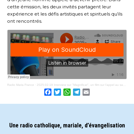
cette émission, les deux invités partagent leur
expérience et les défis artistiques et spirituels qu’ils
ont rencontrés.
Radio Maria France
·
2025-02-18 Interview sur "Magnificat", un film sur l'appel au sacerdoce
Facebook
Twitter
WhatsApp
Telegram
Email
Une radio catholique, mariale, d’évangelisation