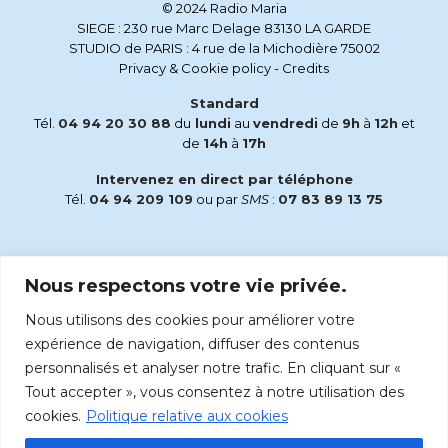
© 2024 Radio Maria
SIEGE : 230 rue Marc Delage 83130 LA GARDE
STUDIO de PARIS : 4 rue de la Michodière 75002
Privacy & Cookie policy
-
Credits
Standard
Tél.
04 94 20 30 88
du
lundi
au
vendredi
de
9h
à
12h
et
de
14h
à
17h
Intervenez en direct par téléphone
Tél.
04 94 209 109
ou par
SMS
:
07 83 89 13 75
Email
Nous respectons votre vie privée.
accueil@radiomaria.fr
Nous utilisons des cookies pour améliorer votre
Écoutez Radio Maria sur :
expérience de navigation, diffuser des contenus
personnalisés et analyser notre trafic. En cliquant sur «
Tout accepter », vous consentez à notre utilisation des
cookies.
Politique relative aux cookies