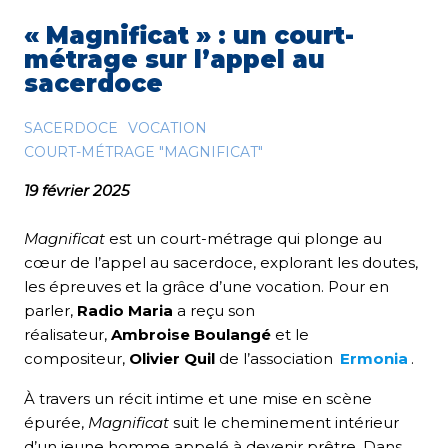
« Magnificat » : un court-
métrage sur l’appel au
sacerdoce
SACERDOCE
VOCATION
COURT-MÉTRAGE "MAGNIFICAT"
19 février 2025
Magnificat
est un court-métrage qui plonge au
cœur de l’appel au sacerdoce, explorant les doutes,
les épreuves et la grâce d’une vocation. Pour en
parler,
Radio Maria
a reçu son
réalisateur,
Ambroise Boulangé
et le
compositeur,
Olivier Quil
de l’association
Ermonia
.
À travers un récit intime et une mise en scène
épurée,
Magnificat
suit le cheminement intérieur
d’un jeune homme appelé à devenir prêtre. Dans