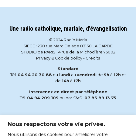
Une radio catholique, mariale, d’évangelisation
© 2024 Radio Maria
SIEGE : 230 rue Marc Delage 83130 LA GARDE
STUDIO de PARIS : 4 rue de la Michodière 75002
Privacy & Cookie policy
-
Credits
Standard
Tél.
04 94 20 30 88
du
lundi
au
vendredi
de
9h
à
12h
et
de
14h
à
17h
Intervenez en direct par téléphone
Tél.
04 94 209 109
ou par
SMS
:
07 83 89 13 75
Email
Nous respectons votre vie privée.
accueil@radiomaria.fr
Nous utilisons des cookies pour améliorer votre