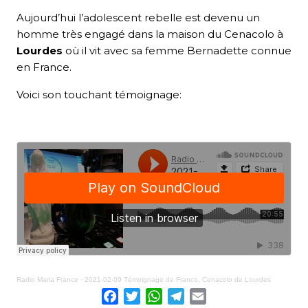
Aujourd’hui l’adolescent rebelle est devenu un
homme très engagé dans la maison du Cenacolo à
Lourdes
où il vit avec sa femme Bernadette connue
en France.
Voici son touchant témoignage:
Radio Maria France
·
2021-02-09 Témoignage de Franco, Cenacolo de Lourdes
Facebook
Twitter
WhatsApp
Telegram
Email