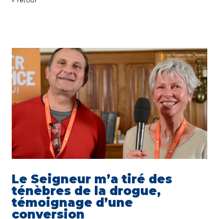
« retour
Le Seigneur m’a tiré des
ténèbres de la drogue,
témoignage d’une
conversion