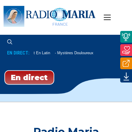
EN DIRECT:
Chapelet En Latin
Mystères Douloureux
En direct
Radio Maria