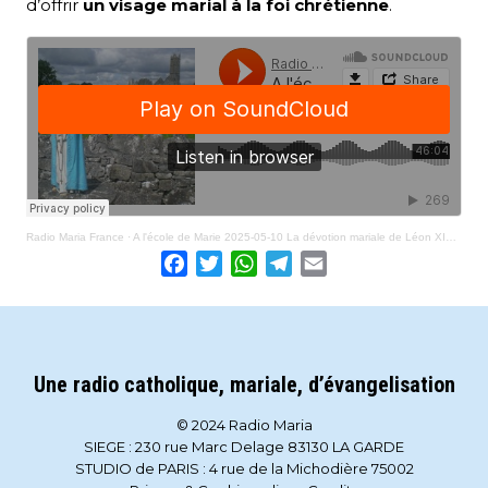
d’offrir
un visage marial à la foi chrétienne
.
Radio Maria France
·
A l'école de Marie 2025-05-10 La dévotion mariale de Léon XIV et François et le concile Vatican II
Facebook
Twitter
WhatsApp
Telegram
Email
Une radio catholique, mariale, d’évangelisation
© 2024 Radio Maria
SIEGE : 230 rue Marc Delage 83130 LA GARDE
STUDIO de PARIS : 4 rue de la Michodière 75002