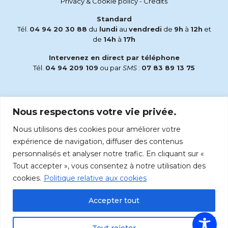
Privacy & Cookie policy
-
Credits
Standard
Tél.
04 94 20 30 88
du
lundi
au
vendredi
de
9h
à
12h
et
de
14h
à
17h
Intervenez en direct par téléphone
Tél.
04 94 209 109
ou par
SMS
:
07 83 89 13 75
Email
Nous respectons votre vie privée.
accueil@radiomaria.fr
Nous utilisons des cookies pour améliorer votre
Écoutez Radio Maria sur :
expérience de navigation, diffuser des contenus
personnalisés et analyser notre trafic. En cliquant sur «
Tout accepter », vous consentez à notre utilisation des
cookies.
Politique relative aux cookies
Accepter tout
Tout rejeter