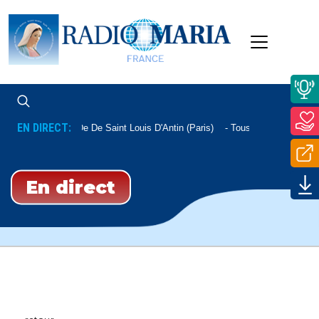
EN DIRECT:
Messe De De Saint Louis D'Antin (Paris)
Tous Les Samedis 11
En direct