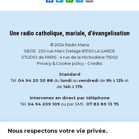
Une radio catholique, mariale, d’évangelisation
© 2024 Radio Maria
SIEGE : 230 rue Marc Delage 83130 LA GARDE
STUDIO de PARIS : 4 rue de la Michodière 75002
Privacy & Cookie policy
-
Credits
Standard
Tél.
04 94 20 30 88
du
lundi
au
vendredi
de
9h
à
12h
et
de
14h
à
17h
Intervenez en direct par téléphone
Tél.
04 94 209 109
ou par
SMS
:
07 83 89 13 75
Email
Nous respectons votre vie privée.
accueil@radiomaria.fr