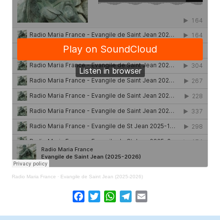
Radio Maria France
·
Evangile de Saint Jean (2025-2026)
Facebook
Twitter
WhatsApp
Telegram
Email