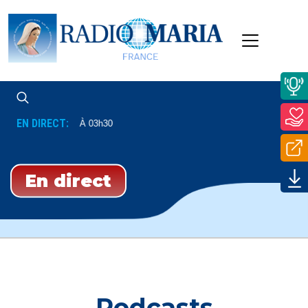
EN DIRECT:
Tous Les Jours À 03h30
En direct
Podcasts