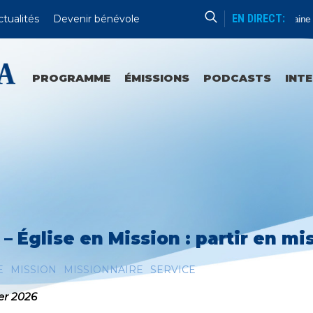
EN DIRECT:
ctualités
Devenir bénévole
Formation Humaine
PROGRAMME
ÉMISSIONS
PODCASTS
INT
 – Église en Mission : partir en mis
E
MISSION
MISSIONNAIRE
SERVICE
ier 2026