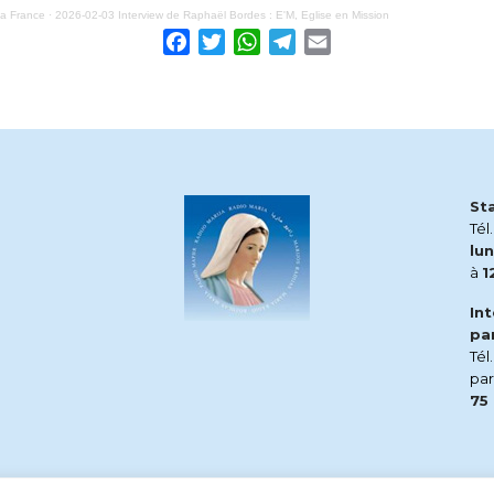
ia France
·
2026-02-03 Interview de Raphaël Bordes : E'M, Eglise en Mission
Facebook
Twitter
WhatsApp
Telegram
Email
St
Tél
lun
à
1
In
pa
Tél
pa
75