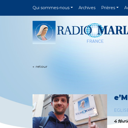
Qui sommes-nous
Archives
Prières
A
« retour
e’M
EGLIS
4 févr