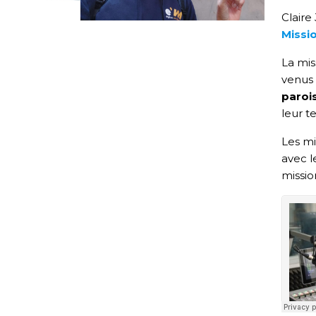
Claire
Missi
La mis
venus 
paroi
leur te
Les mi
avec l
missio