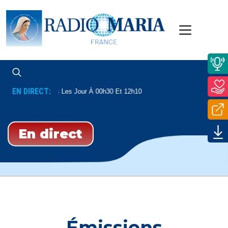
EN DIRECT:
Psaumes
Tous Les Jour À 00h30 Et 12h10
En direct
Émissions