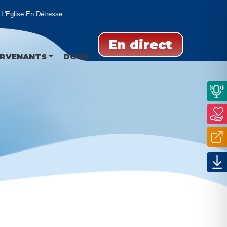
'Eglise En Détresse
En direct
ERVENANTS
DONS