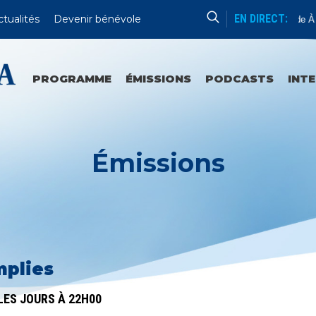
EN DIRECT:
ctualités
Devenir bénévole
Actualité
Aide À L
PROGRAMME
ÉMISSIONS
PODCASTS
INT
Émissions
plies
LES JOURS À 22H00