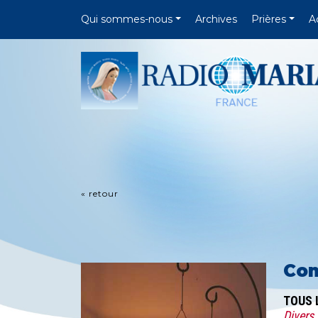
Qui sommes-nous
Archives
Prières
A
« retour
Com
TOUS 
Divers