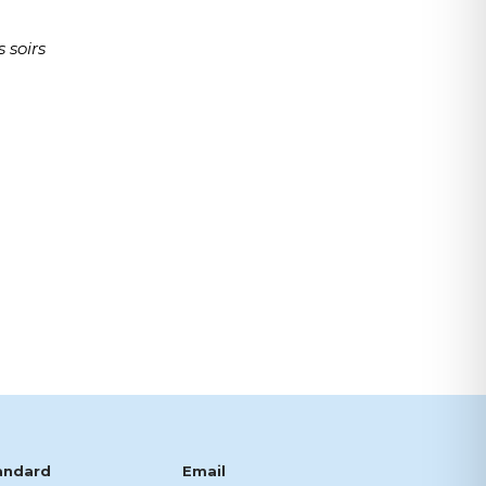
 soirs
andard
Email