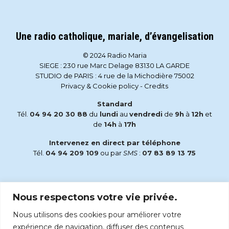
Une radio catholique, mariale, d’évangelisation
© 2024 Radio Maria
SIEGE : 230 rue Marc Delage 83130 LA GARDE
STUDIO de PARIS : 4 rue de la Michodière 75002
Privacy & Cookie policy
-
Credits
Standard
Tél.
04 94 20 30 88
du
lundi
au
vendredi
de
9h
à
12h
et
de
14h
à
17h
Intervenez en direct par téléphone
Tél.
04 94 209 109
ou par
SMS
:
07 83 89 13 75
Email
Nous respectons votre vie privée.
accueil@radiomaria.fr
Nous utilisons des cookies pour améliorer votre
Écoutez Radio Maria sur :
expérience de navigation, diffuser des contenus