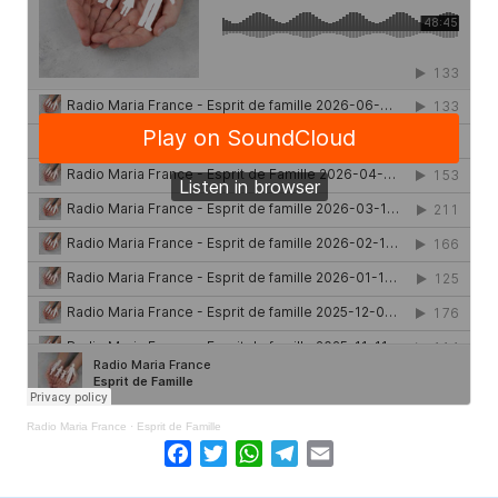
Radio Maria France
·
Esprit de Famille
Facebook
Twitter
WhatsApp
Telegram
Email