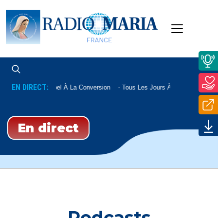
EN DIRECT:
Appel À La Conversion
Tous Les Jours À 22h20
En direct
Podcasts