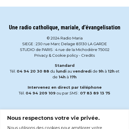
Une radio catholique, mariale, d’évangelisation
© 2024 Radio Maria
SIEGE : 230 rue Marc Delage 83130 LA GARDE
STUDIO de PARIS : 4 rue de la Michodière 75002
Privacy & Cookie policy
-
Credits
Standard
Tél.
04 94 20 30 88
du
lundi
au
vendredi
de
9h
à
12h
et
de
14h
à
17h
Intervenez en direct par téléphone
Tél.
04 94 209 109
ou par
SMS
:
07 83 89 13 75
Email
Nous respectons votre vie privée.
accueil@radiomaria.fr
Nous utilisons des cookies pour améliorer votre