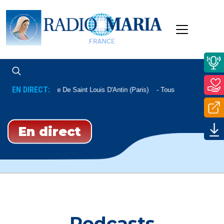
EN DIRECT:
Messe De De Saint Louis D'Antin (Paris)
Tous Les Samedis 11
En direct
Podcasts