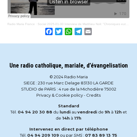
Radio Maria France
·
Social 2025-01-30 Interview de Matthieu Noli: "Chroniques euthanasiques" (livre)
Facebook
Twitter
WhatsApp
Telegram
Email
Une radio catholique, mariale, d’évangelisation
© 2024 Radio Maria
SIEGE : 230 rue Marc Delage 83130 LA GARDE
STUDIO de PARIS : 4 rue de la Michodière 75002
Privacy & Cookie policy
-
Credits
Standard
Tél.
04 94 20 30 88
du
lundi
au
vendredi
de
9h
à
12h
et
de
14h
à
17h
Intervenez en direct par téléphone
Tél.
04 94 209 109
ou par
SMS
:
07 83 89 13 75