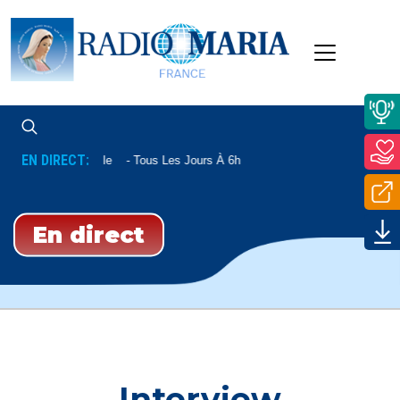
EN DIRECT:
Aube Nouvelle
Tous Les Jours À 6h
En direct
Interview