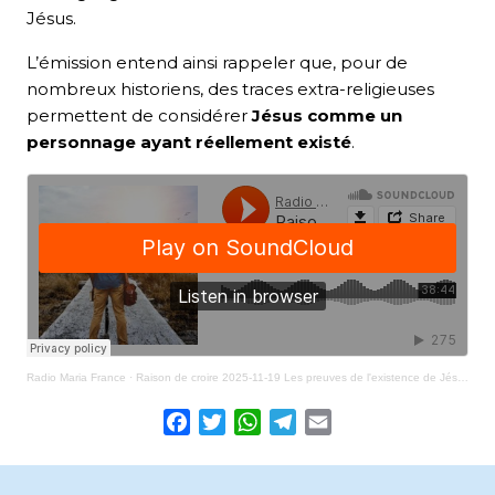
Jésus.
L’émission entend ainsi rappeler que, pour de
nombreux historiens, des traces extra-religieuses
permettent de considérer
Jésus comme un
personnage ayant réellement existé
.
Radio Maria France
·
Raison de croire 2025-11-19 Les preuves de l'existence de Jésus
Facebook
Twitter
WhatsApp
Telegram
Email