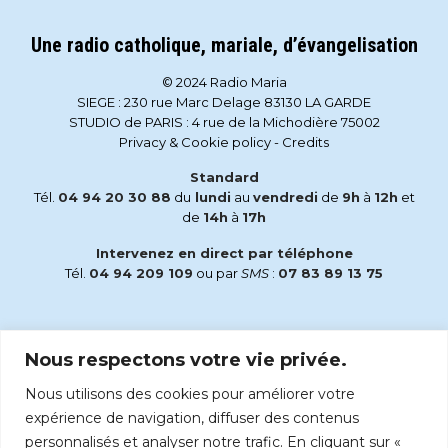
Une radio catholique, mariale, d’évangelisation
© 2024 Radio Maria
SIEGE : 230 rue Marc Delage 83130 LA GARDE
STUDIO de PARIS : 4 rue de la Michodière 75002
Privacy & Cookie policy
-
Credits
Standard
Tél.
04 94 20 30 88
du
lundi
au
vendredi
de
9h
à
12h
et
de
14h
à
17h
Intervenez en direct par téléphone
Tél.
04 94 209 109
ou par
SMS
:
07 83 89 13 75
Email
Nous respectons votre vie privée.
accueil@radiomaria.fr
Nous utilisons des cookies pour améliorer votre
Écoutez Radio Maria sur :
expérience de navigation, diffuser des contenus
personnalisés et analyser notre trafic. En cliquant sur «