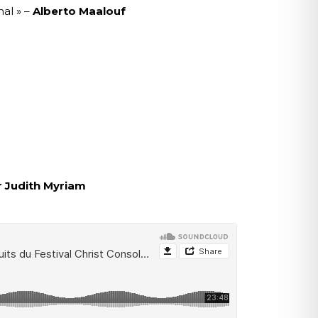
al » –
Alberto Maalouf
r Judith Myriam