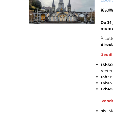
LOUR
16 juil
Du 31 
momen
À cett
direct
Jeudi 
13h30
recteu
15h
: 
16h15
17h45
Vendr
9h
: M