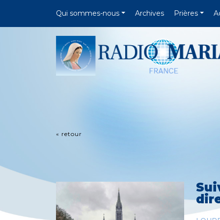
Qui sommes-nous
Archives
Prières
A
« retour
Sui
dir