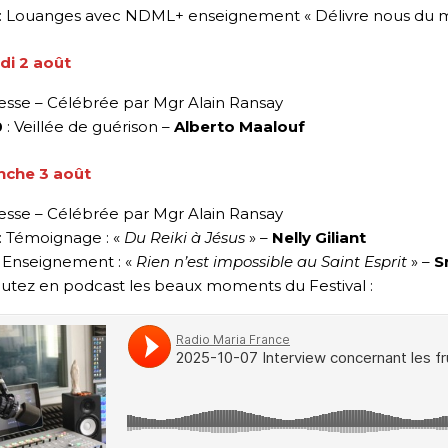
: Louanges avec NDML+ enseignement « Délivre nous du m
i 2 août
esse – Célébrée par Mgr Alain Ransay
0
: Veillée de guérison –
Alberto Maalouf
che 3 août
esse – Célébrée par Mgr Alain Ransay
: Témoignage : «
Du Reiki à Jésus
» –
Nelly Giliant
 Enseignement : «
Rien n’est impossible au Saint Esprit
» –
S
tez en podcast les beaux moments du Festival :