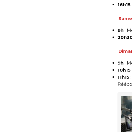
16h15
Samed
9h
: M
20h3
Diman
9h
: M
10h15
11h15
:
Réécou