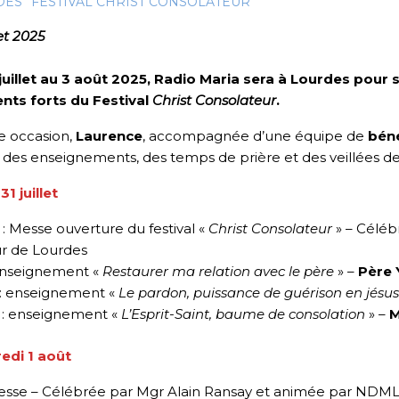
DES
FESTIVAL CHRIST CONSOLATEUR
let 2025
juillet au 3 août 2025, Radio Maria sera à Lourdes pour s
ts forts du Festival
Christ Consolateur
.
e occasion,
Laurence
, accompagnée d’une équipe de
bén
des enseignements, des temps de prière et des veillées de
31 juillet
: Messe ouverture du festival «
Christ Consolateur
» – Céléb
r de Lourdes
enseignement «
Restaurer ma relation avec le père
» –
Père
: enseignement «
Le pardon, puissance de guérison en jésus
: enseignement «
L’Esprit-Saint, baume de consolation
» –
M
edi 1 août
esse – Célébrée par Mgr Alain Ransay et animée par NDM