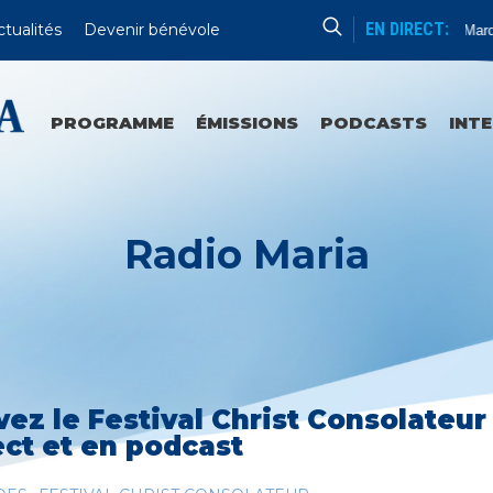
EN DIRECT:
ctualités
Devenir bénévole
Catéchèse Du Père Mathieu
Du Mardi A
PROGRAMME
ÉMISSIONS
PODCASTS
INT
Radio Maria
vez le Festival Christ Consolateu
ect et en podcast