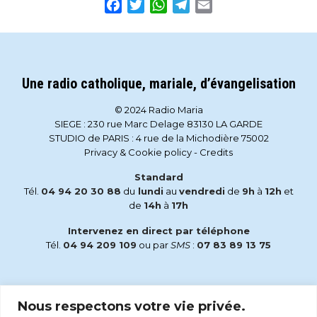
Facebook
Twitter
WhatsApp
Telegram
Email
Une radio catholique, mariale, d’évangelisation
© 2024 Radio Maria
SIEGE : 230 rue Marc Delage 83130 LA GARDE
STUDIO de PARIS : 4 rue de la Michodière 75002
Privacy & Cookie policy
-
Credits
Standard
Tél.
04 94 20 30 88
du
lundi
au
vendredi
de
9h
à
12h
et
de
14h
à
17h
Intervenez en direct par téléphone
Tél.
04 94 209 109
ou par
SMS
:
07 83 89 13 75
Email
Nous respectons votre vie privée.
accueil@radiomaria.fr