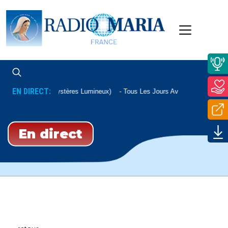
EN DIRECT:
Chapelet (Mystères Lumineux)
Tous Les Jours Avec Un Auditeur
En direct