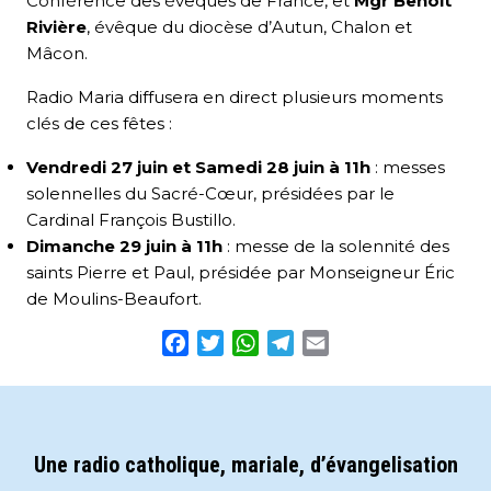
Conférence des évêques de France, et
Mgr Benoît
Rivière
, évêque du diocèse d’Autun, Chalon et
Mâcon.
Radio Maria diffusera en direct plusieurs moments
clés de ces fêtes :
Vendredi 27 juin et
Samedi 28 juin à 11h
: messes
solennelles du Sacré-Cœur, présidées par le
Cardinal François Bustillo.
Dimanche 29 juin à 11h
: messe de la solennité des
saints Pierre et Paul, présidée par Monseigneur Éric
de Moulins-Beaufort.
Facebook
Twitter
WhatsApp
Telegram
Email
Une radio catholique, mariale, d’évangelisation