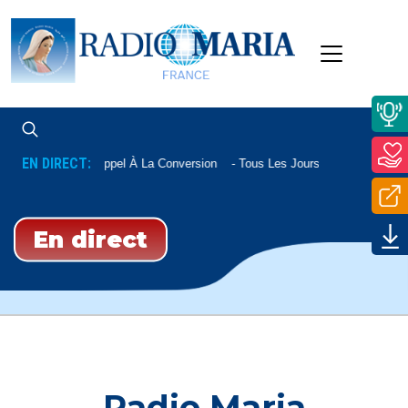
EN DIRECT:
Appel À La Conversion
Tous Les Jours À 22h20
En direct
Radio Maria