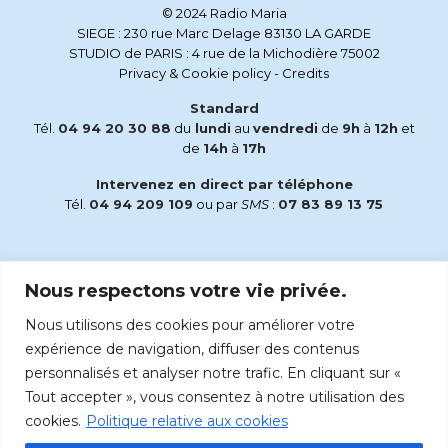
© 2024 Radio Maria
SIEGE : 230 rue Marc Delage 83130 LA GARDE
STUDIO de PARIS : 4 rue de la Michodière 75002
Privacy & Cookie policy
-
Credits
Standard
Tél.
04 94 20 30 88
du
lundi
au
vendredi
de
9h
à
12h
et
de
14h
à
17h
Intervenez en direct par téléphone
Tél.
04 94 209 109
ou par
SMS
:
07 83 89 13 75
Email
Nous respectons votre vie privée.
accueil@radiomaria.fr
Nous utilisons des cookies pour améliorer votre
Écoutez Radio Maria sur :
expérience de navigation, diffuser des contenus
personnalisés et analyser notre trafic. En cliquant sur «
Tout accepter », vous consentez à notre utilisation des
cookies.
Politique relative aux cookies