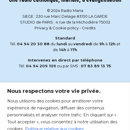
© 2024 Radio Maria
SIEGE : 230 rue Marc Delage 83130 LA GARDE
STUDIO de PARIS : 4 rue de la Michodière 75002
Privacy & Cookie policy
-
Credits
Standard
Tél.
04 94 20 30 88
du
lundi
au
vendredi
de
9h
à
12h
et
de
14h
à
17h
Intervenez en direct par téléphone
Tél.
04 94 209 109
ou par
SMS
:
07 83 89 13 75
Email
Nous respectons votre vie privée.
accueil@radiomaria.fr
Nous utilisons des cookies pour améliorer votre
Écoutez Radio Maria sur :
expérience de navigation, diffuser des contenus
personnalisés et analyser notre trafic. En cliquant sur «
Tout accepter », vous consentez à notre utilisation des
cookies.
Politique relative aux cookies