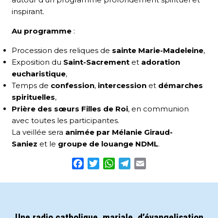
inspirant.
Au programme
:
Procession des reliques de
sainte Marie-Madeleine
,
Exposition du
Saint-Sacrement
et
adoration
eucharistique
,
Temps de
confession
,
intercession
et
démarches
spirituelles
,
Prière des sœurs Filles de Roi
, en communion
avec toutes les participantes.
La veillée sera
animée par Mélanie Giraud-
Saniez
et le
groupe de louange NDML
.
Facebook
Twitter
WhatsApp
Telegram
Email
Une radio catholique, mariale, d’évangelisation