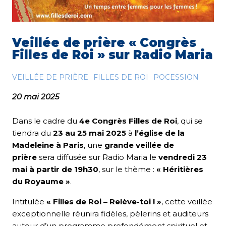
Veillée de prière « Congrès
Filles de Roi » sur Radio Maria
VEILLÉE DE PRIÈRE
FILLES DE ROI
POCESSION
20 mai 2025
Dans le cadre du
4e Congrès Filles de Roi
, qui se
tiendra du
23 au 25 mai 2025
à
l’église de la
Madeleine à Paris
, une
grande veillée de
prière
sera diffusée sur Radio Maria le
vendredi 23
mai à partir de 19h30
, sur le thème :
« Héritières
du Royaume »
.
Intitulée
« Filles de Roi – Relève-toi ! »
, cette veillée
exceptionnelle réunira fidèles, pèlerins et auditeurs
autour d’un programme profondément spirituel et