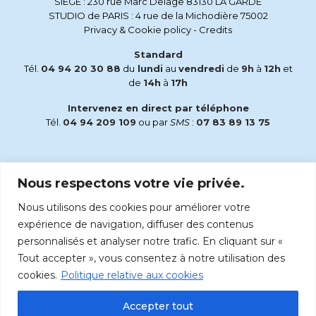
SIEGE : 230 rue Marc Delage 83130 LA GARDE
STUDIO de PARIS : 4 rue de la Michodière 75002
Privacy & Cookie policy
-
Credits
Standard
Tél.
04 94 20 30 88
du
lundi
au
vendredi
de
9h
à
12h
et
de
14h
à
17h
Intervenez en direct par téléphone
Tél.
04 94 209 109
ou par
SMS
:
07 83 89 13 75
Email
Nous respectons votre vie privée.
accueil@radiomaria.fr
Nous utilisons des cookies pour améliorer votre
Écoutez Radio Maria sur :
expérience de navigation, diffuser des contenus
personnalisés et analyser notre trafic. En cliquant sur «
Tout accepter », vous consentez à notre utilisation des
cookies.
Politique relative aux cookies
Accepter tout