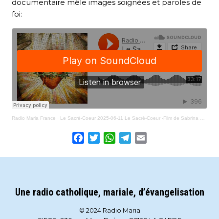
documentaire mêle images soignées et paroles de
foi:
Radio Maria France
·
Le Sacré-Coeur 2025-06-11 Le Sacré-Coeur -Film de Sabrina et Steven Gunnell
Facebook
Twitter
WhatsApp
Telegram
Email
Une radio catholique, mariale, d’évangelisation
© 2024 Radio Maria