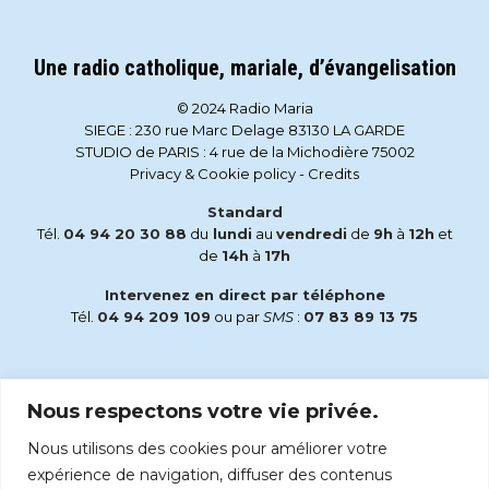
Une radio catholique, mariale, d’évangelisation
© 2024 Radio Maria
SIEGE : 230 rue Marc Delage 83130 LA GARDE
STUDIO de PARIS : 4 rue de la Michodière 75002
Privacy & Cookie policy
-
Credits
Standard
Tél.
04 94 20 30 88
du
lundi
au
vendredi
de
9h
à
12h
et
de
14h
à
17h
Intervenez en direct par téléphone
Tél.
04 94 209 109
ou par
SMS
:
07 83 89 13 75
Email
Nous respectons votre vie privée.
accueil@radiomaria.fr
Nous utilisons des cookies pour améliorer votre
Écoutez Radio Maria sur :
expérience de navigation, diffuser des contenus