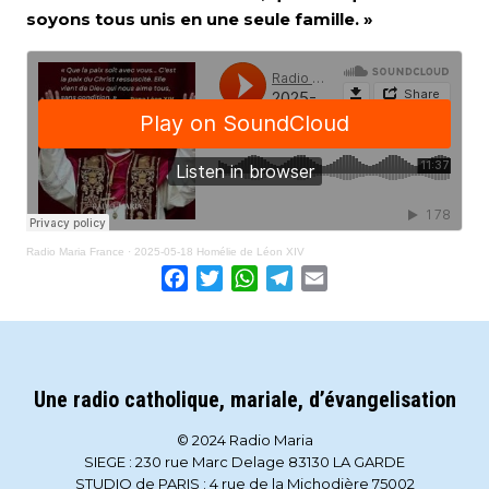
soyons tous unis en une seule famille. »
Radio Maria France
·
2025-05-18 Homélie de Léon XIV
Facebook
Twitter
WhatsApp
Telegram
Email
Une radio catholique, mariale, d’évangelisation
© 2024 Radio Maria
SIEGE : 230 rue Marc Delage 83130 LA GARDE
STUDIO de PARIS : 4 rue de la Michodière 75002