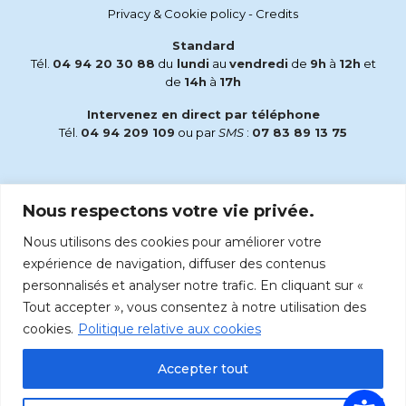
Privacy & Cookie policy
-
Credits
Standard
Tél.
04 94 20 30 88
du
lundi
au
vendredi
de
9h
à
12h
et
de
14h
à
17h
Intervenez en direct par téléphone
Tél.
04 94 209 109
ou par
SMS
:
07 83 89 13 75
Email
Nous respectons votre vie privée.
accueil@radiomaria.fr
Nous utilisons des cookies pour améliorer votre
Écoutez Radio Maria sur :
expérience de navigation, diffuser des contenus
personnalisés et analyser notre trafic. En cliquant sur «
Tout accepter », vous consentez à notre utilisation des
cookies.
Politique relative aux cookies
Accepter tout