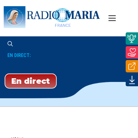
EN DIRECT:
15 Et À 15h15
En direct