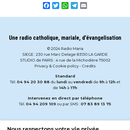
Facebook
Twitter
WhatsApp
Telegram
Email
Une radio catholique, mariale, d’évangelisation
© 2024 Radio Maria
SIEGE : 230 rue Marc Delage 83130 LA GARDE
STUDIO de PARIS : 4 rue de la Michodière 75002
Privacy & Cookie policy
-
Credits
Standard
Tél.
04 94 20 30 88
du
lundi
au
vendredi
de
9h
à
12h
et
de
14h
à
17h
Intervenez en direct par téléphone
Tél.
04 94 209 109
ou par
SMS
:
07 83 89 13 75
Email
Nous respectons votre vie privée.