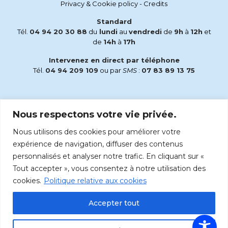
Privacy & Cookie policy
-
Credits
Standard
Tél.
04 94 20 30 88
du
lundi
au
vendredi
de
9h
à
12h
et
de
14h
à
17h
Intervenez en direct par téléphone
Tél.
04 94 209 109
ou par
SMS
:
07 83 89 13 75
Email
Nous respectons votre vie privée.
accueil@radiomaria.fr
Nous utilisons des cookies pour améliorer votre
Écoutez Radio Maria sur :
expérience de navigation, diffuser des contenus
personnalisés et analyser notre trafic. En cliquant sur «
Tout accepter », vous consentez à notre utilisation des
cookies.
Politique relative aux cookies
Accepter tout