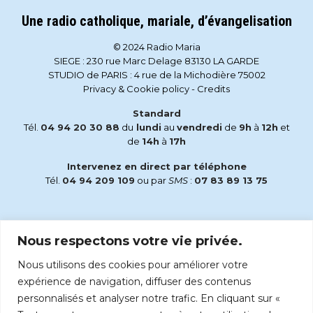
Une radio catholique, mariale, d’évangelisation
© 2024 Radio Maria
SIEGE : 230 rue Marc Delage 83130 LA GARDE
STUDIO de PARIS : 4 rue de la Michodière 75002
Privacy & Cookie policy
-
Credits
Standard
Tél.
04 94 20 30 88
du
lundi
au
vendredi
de
9h
à
12h
et
de
14h
à
17h
Intervenez en direct par téléphone
Tél.
04 94 209 109
ou par
SMS
:
07 83 89 13 75
Email
Nous respectons votre vie privée.
accueil@radiomaria.fr
Nous utilisons des cookies pour améliorer votre
Écoutez Radio Maria sur :
expérience de navigation, diffuser des contenus
personnalisés et analyser notre trafic. En cliquant sur «