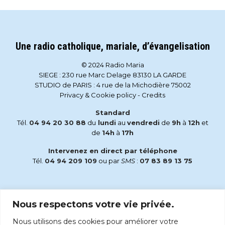
Une radio catholique, mariale, d’évangelisation
© 2024 Radio Maria
SIEGE : 230 rue Marc Delage 83130 LA GARDE
STUDIO de PARIS : 4 rue de la Michodière 75002
Privacy & Cookie policy
-
Credits
Standard
Tél.
04 94 20 30 88
du
lundi
au
vendredi
de
9h
à
12h
et
de
14h
à
17h
Intervenez en direct par téléphone
Tél.
04 94 209 109
ou par
SMS
:
07 83 89 13 75
Email
Nous respectons votre vie privée.
accueil@radiomaria.fr
Nous utilisons des cookies pour améliorer votre